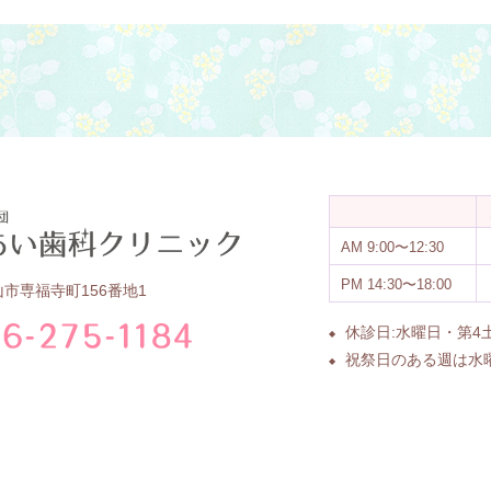
AM
9:00〜12:30
PM
14:30〜18:00
市専福寺町156番地1
休診日:水曜日・第
祝祭日のある週は水
© 2015 Eiai Dental Clinic.