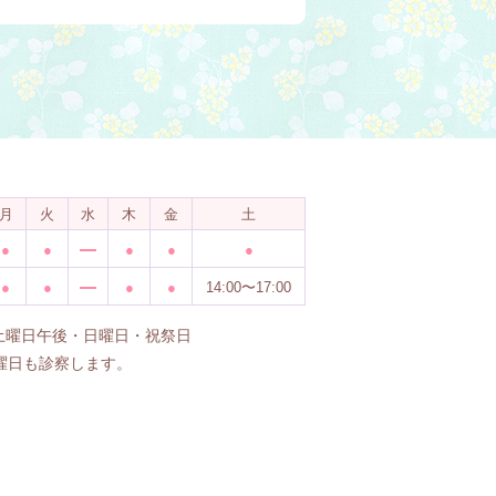
月
火
水
木
金
土
●
●
●
●
●
●
●
●
●
14:00〜17:00
4土曜日午後・日曜日・祝祭日
曜日も診察します。